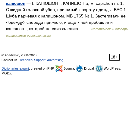
капюшон
— I. КАПЮШОН I, КАПИШОН а, м. capichon m. 1.
Откидной головной убор, пришитый к вороту одежды. БАС 1.
Шуба парчевая с капишоном. МВ 1765 № 1. Застегивали ее
<одежду> спереди пряжкою, и еще к ней прибавляли
капюшон.., которой по соизволению… …
Исторический словарь
галлицизмов русского языка
© Academic, 2000-2026
18+
Contact us:
Technical Support
,
Advertising
Dictionaries export
, created on PHP,
Joomla,
Drupal,
WordPress,
MODx.